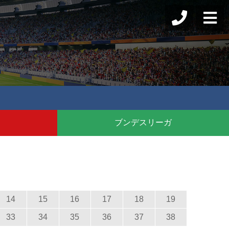
ブンデスリーガ
14
15
16
17
18
19
33
34
35
36
37
38