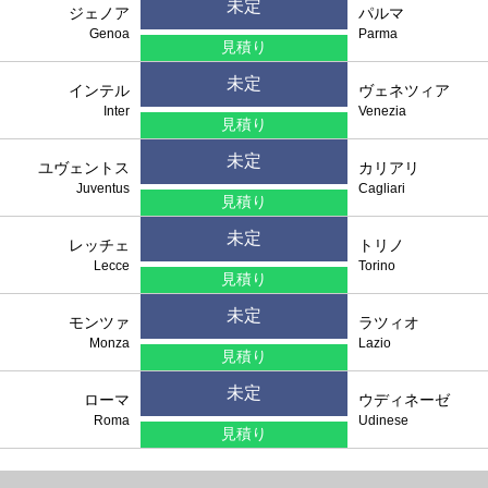
未定
ジェノア
パルマ
Genoa
Parma
見積り
未定
インテル
ヴェネツィア
Inter
Venezia
見積り
未定
ユヴェントス
カリアリ
Juventus
Cagliari
見積り
未定
レッチェ
トリノ
Lecce
Torino
見積り
未定
モンツァ
ラツィオ
Monza
Lazio
見積り
未定
ローマ
ウディネーゼ
Roma
Udinese
見積り