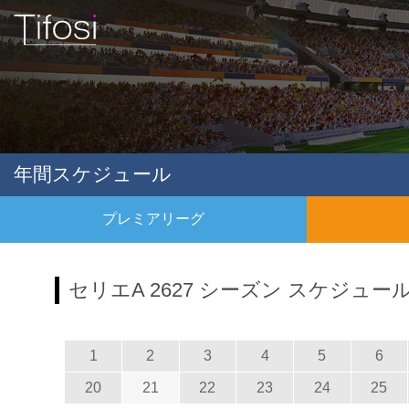
年間スケジュール
プレミアリーグ
セリエA 2627 シーズン スケジュー
1
2
3
4
5
6
20
21
22
23
24
25