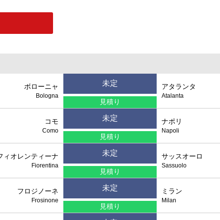
未定
ボローニャ
アタランタ
Bologna
Atalanta
見積り
未定
コモ
ナポリ
Como
Napoli
見積り
未定
フィオレンティーナ
サッスオーロ
Fiorentina
Sassuolo
見積り
未定
フロジノーネ
ミラン
Frosinone
Milan
見積り