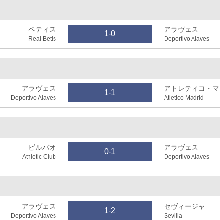
ベティス
アラヴェス
1-0
Real Betis
Deportivo Alaves
アラヴェス
アトレティコ・マ
1-1
Deportivo Alaves
Atletico Madrid
ビルバオ
アラヴェス
0-1
Athletic Club
Deportivo Alaves
アラヴェス
セヴィージャ
1-2
Deportivo Alaves
Sevilla