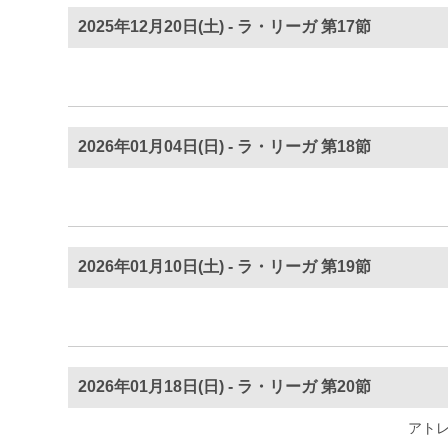
2025年12月20日(土) - ラ・リーガ 第17節
2026年01月04日(日) - ラ・リーガ 第18節
2026年01月10日(土) - ラ・リーガ 第19節
2026年01月18日(日) - ラ・リーガ 第20節
アト