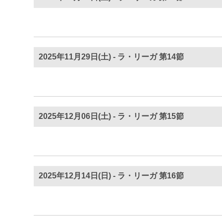
2025年11月29日(土) - ラ・リーガ 第14節
2025年12月06日(土) - ラ・リーガ 第15節
2025年12月14日(日) - ラ・リーガ 第16節